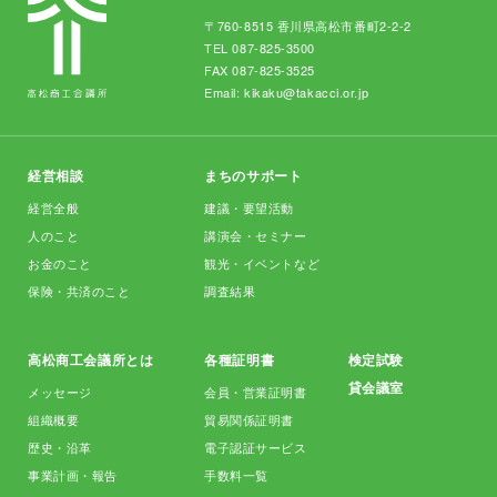
〒760-8515 香川県高松市番町2-2-2
TEL
087-825-3500
FAX 087-825-3525
Email:
kikaku@takacci.or.jp
経営相談
まちのサポート
経営全般
建議・要望活動
人のこと
講演会・セミナー
お金のこと
観光・イベントなど
保険・共済のこと
調査結果
高松商工会議所とは
各種証明書
検定試験
貸会議室
メッセージ
会員・営業証明書
組織概要
貿易関係証明書
歴史・沿革
電子認証サービス
事業計画・報告
手数料一覧