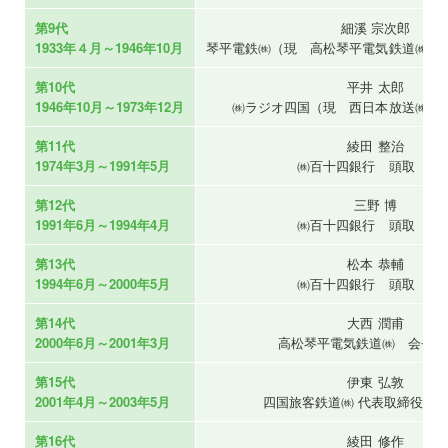
第9代
細溪 宗次郎
1933年４月～1946年10月
琴平電鉄㈱（現 高松琴平電気鉄道㈱）
第10代
平井 太郎
1946年10月～1973年12月
㈱ラジオ四国（現 西日本放送㈱）
第11代
綾田 整治
1974年3月～1991年5月
㈱百十四銀行 頭取 ほ
第12代
三野 博
1991年6月～1994年4月
㈱百十四銀行 頭取 ほ
第13代
松本 恭輔
1994年6月～2000年5月
㈱百十四銀行 頭取 ほ
第14代
大西 潤甫
2000年6月～2001年3月
高松琴平電気鉄道㈱ 会長 
第15代
伊東 弘敦
2001年4月～2003年5月
四国旅客鉄道㈱ 代表取締役社
第16代
綾田 修作