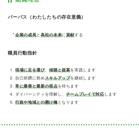
パーパス（わたしたちの存在意義）
企業の成長
と
高松の未来
に
貢献
する
職員行動指針
現場に足を運び
、
傾聴と提案
を実践します
自己研鑽に努め
スキルアップ
を継続します
常に最善と最新の視点
を持ちます
ダイバーシティを理解し、
チームプレイで対応
します
行政や地域との懸け橋
となります