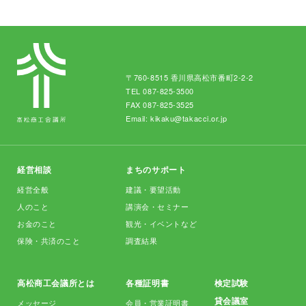
〒760-8515 香川県高松市番町2-2-2
TEL
087-825-3500
FAX 087-825-3525
Email:
kikaku@takacci.or.jp
経営相談
まちのサポート
経営全般
建議・要望活動
人のこと
講演会・セミナー
お金のこと
観光・イベントなど
保険・共済のこと
調査結果
高松商工会議所とは
各種証明書
検定試験
貸会議室
メッセージ
会員・営業証明書