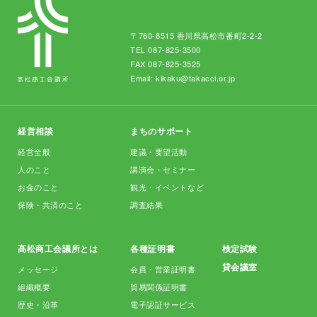
〒760-8515 香川県高松市番町2-2-2
TEL
087-825-3500
FAX 087-825-3525
Email:
kikaku@takacci.or.jp
経営相談
まちのサポート
経営全般
建議・要望活動
人のこと
講演会・セミナー
お金のこと
観光・イベントなど
保険・共済のこと
調査結果
高松商工会議所とは
各種証明書
検定試験
貸会議室
メッセージ
会員・営業証明書
組織概要
貿易関係証明書
歴史・沿革
電子認証サービス