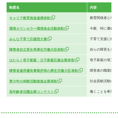
制度名
内容
教育関係者と地域
キャリア教育推進連携表彰
今般、特に優れた
環境カウンセラー環境保全活動表彰
子育て支援に積極
みんな子育て応援団大賞
自らの障害を克服
障害者自立更生等厚生労働大臣表彰
母子家庭の母又は
はたらく母子家庭・父子家庭応援企業表彰
障害者の職業的自
障害者雇用優良事業所等の厚生労働大臣表彰
社会貢献活動の一
青少年の体験活動推進企業表彰
働くことを希望す
高年齢者活躍企業コンテスト