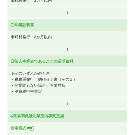
市町村発行：3カ月以内
1
②印鑑証明書
市町村発行：3カ月以内
1
③個人事業者であることの証明資料
下記のいずれかのもの
・税務署発行：納税証明書（その２）
・開業間もない場合：開業届写
・消費税申告書写
1
※貿易関係証明業態内容変更届
所定様式