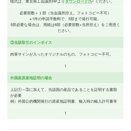
様式は、東京商工会議所HPより
ダウンロード
ください。
必要部数＋１部（当会議所控え。フォトコピー不可）
※1件の申請手数料で、5部まで発行可能。
5部必要な場合は、用紙は6部（必要部数+当所控え）をご用意く
ださい。
③当該取引のインボイス
肉筆サインが入ったオリジナルのもの。フォトコピー不可。
1
外国産原産地証明の場合
上記①～③に加えて、当該国の産品であることを証明する書類
が必要
例）外国公的機関発行の原産地証明書、輸入時の輸入許可書等
1